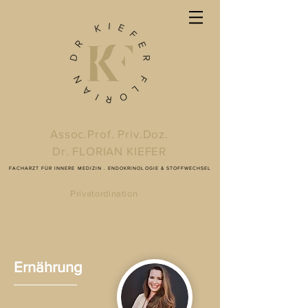
Assoc.Prof. Priv.Doz.
Dr. FLORIAN KIEFER
FACHARZT FÜR INNERE MEDIZIN . ENDOKRINOLOGIE & STOFFWECHSEL
Privatordination
Ernährung