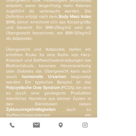
Übergewicht bzw. Fettleibigkeit (Adipositas)
entsteht, wenn längerfristig mehr Kalorien
zugeführt als verbraucht werden. Die
Definition erfolgt nach dem
Body Mass Index
(BMI), dieser errechnet sich aus Körpergröße
und Gewicht. Ein BMI>25kg/m2 wird als
Übergewicht bezeichnet, ein BMI>30kg/m2
als Adipositas.
Übergewicht und Adipositas stellen ein
erhöhtes Risiko für eine Reihe von Herz-
Kreislauf- und Stoffwechselerkrankungen wie
Bluthochdruck, koronare Herzerkrankung
oder Diabetes dar. Übergewicht kann auch
durch
hormonelle Ursachen
begünstigt
werden. Ein typisches Beispiel ist das
Polycystische Ovar Syndrom
(PCOS), bei dem
es durch eine gesteigerte Produktion
männlicher Hormone aus kleinen Zysten in
den Eierstöcken neben
Zyklusunregelmäßigkeiten
auch zu
Stoffwechselproblemen wie
Gewichtszunahme und Insulinresistenz
kommen kann. Neben einem gesunden
Lebensstil mit ausgewogener Ernährung und